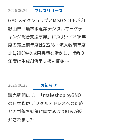
2026.06.26
プレスリリース
GMOメイクショップとMISO SOUPが 和
歌山県「農林水産業デジタルマーケテ
ィング総合支援事業」に採択 ～令和6年
度の売上前年度比222％・流入数前年度
比1,200％の成果実績を活かし、 令和8
年度は生成AI活用支援も開始～
2026.06.23
お知らせ
読売新聞にて、「makeshop byGMO」
の日本郵便 デジタルアドレスへの対応
とカゴ落ち対策に関する取り組みが紹
介されました