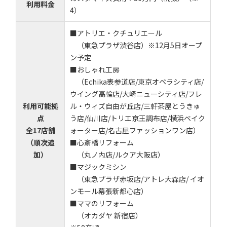
利用料金
4）
■アトリエ・クチュリエール
（東急プラザ渋谷店）※12月5日オープ
ン予定
■おしゃれ工房
（Echika表参道店/東京オペラシティ店/
ウイング高輪店/大崎ニューシティ店/フレ
利用可能拠
ル・ウィズ自由が丘店/三軒茶屋とうきゅ
点
う店/仙川店/トリエ京王調布店/横浜ベイク
全17店舗
ォーター店/名古屋ファッションワン店）
（順次追
■心斎橋リフォーム
加）
（丸ノ内店/ルクア大阪店）
■マジックミシン
（東急プラザ赤坂店/アトレ大森店/ イオ
ンモール幕張新都心店）
■ママのリフォーム
（オカダヤ 新宿店）