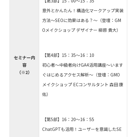
【第3部】15：00～15：35
意外とかんたん！構造化マークアップ実装
方法〜SEOに効果はある？〜（登壇：GM
Oメイクショップ デザイナー 柳原 貴大）
【第4部】15：35～16：10
セミナー内
容
初心者～中級者向けGA4活用講座～います
（※2）
ぐはじめるアクセス解析～（登壇：GMO
メイクショップ ECコンサルタント 森田 康
佑）
【第5部】16：20～16：55
ChatGPTも活用！ユーザーを意識したSE