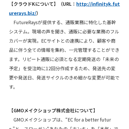
【クラウドKについて】（URL：
http://infinityk.fut
urerays.biz/
）
FutureRaysが提供する、通販業務に特化した基幹
システム。現場の声を聞き、通販に必要な業務のフル
カバーが実現。ECサイトとの連携により、顧客や商
品に伴う全ての情報を集約、一元管理することができ
ます。リピート通販に必須となる定期発送の「未来の
予定」を受注時に12回分作成するため、発送先の変
更や発送日、発送サイクルのきめ細かな変更が可能で
す。
【GMOメイクショップ株式会社について】
GMOメイクショップは、“EC for a better futur
e.”と、スローガン“あなたの「ホンキ」を「本気」で